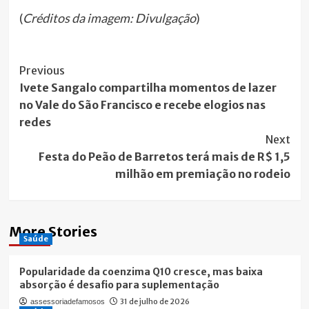
(
Créditos da imagem: Divulgação
)
Post
Previous
Ivete Sangalo compartilha momentos de lazer
Navigation
no Vale do São Francisco e recebe elogios nas
redes
Next
Festa do Peão de Barretos terá mais de R$ 1,5
milhão em premiação no rodeio
More Stories
Saúde
Popularidade da coenzima Q10 cresce, mas baixa
absorção é desafio para suplementação
31 de julho de 2026
assessoriadefamosos