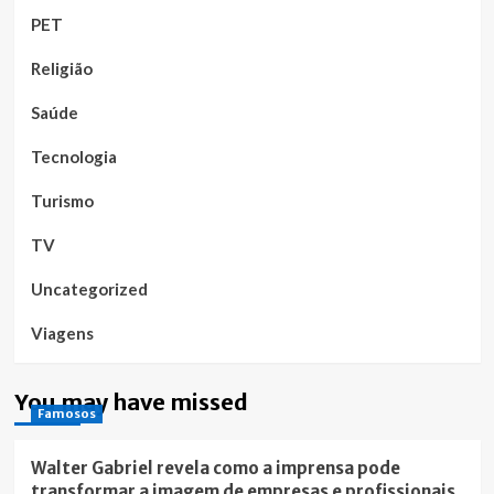
PET
Religião
Saúde
Tecnologia
Turismo
TV
Uncategorized
Viagens
You may have missed
Famosos
Walter Gabriel revela como a imprensa pode
transformar a imagem de empresas e profissionais