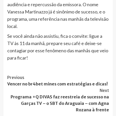
audiência e repercussão da emissora. O nome
Vanessa Martinazzo já é sinônimo de sucesso, e o
programa, uma referência nas manhãs da televisão
local.
Se você ainda não assistiu, fica o convite: ligue a
TV às 11 da manhã, prepare seu café e deixe-se
contagiar por esse fenômeno das manhãs que veio
para ficar!
Post
Previous
Vencer no br4bet mines com estratégias e dicas!
Navigation
Next
Programa +Q DIVAS faz reestreia de sucesso na
Garças TV – o SBT do Araguaia – com Agna
Rozana à frente