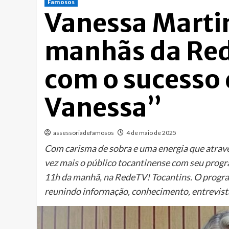
Famosos
Vanessa Martin
manhãs da Red
com o sucesso
Vanessa”
assessoriadefamosos
4 de maio de 2025
Com carisma de sobra e uma energia que atrav
vez mais o público tocantinense com seu progr
11h da manhã, na RedeTV! Tocantins. O progra
reunindo informação, conhecimento, entrevista