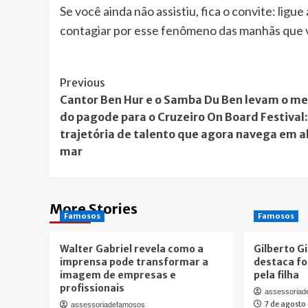
Se você ainda não assistiu, fica o convite: ligu
contagiar por esse fenômeno das manhãs que ve
Post
Previous
Cantor Ben Hur e o Samba Du Ben levam o me
Navigation
do pagode para o Cruzeiro On Board Festival
trajetória de talento que agora navega em a
mar
More Stories
Famosos
Famosos
Walter Gabriel revela como a
Gilberto Gi
imprensa pode transformar a
destaca fo
imagem de empresas e
pela filha
profissionais
assessoria
7 de agosto
assessoriadefamosos