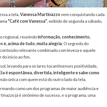
ssa a tela,
Vanessa Martinazzo
vem conquistando cada
grama
“Café com Vanessa”
, exibido de segunda a sábado,
o regional, reunindo
informação, conhecimento,
 e, acima de tudo, muita alegria
. O segredo do
 conteúdo relevante combinado com leveza e aquele
do início ao fim.
ol, levando para os lares tocantinenses positividade,
Ela é espontânea, divertida, inteligente e sabe como
exão única com quem está do outro lado da tela.
firmando como um dos programas de maior audiência e
inazzo já é sinônimo de sucesso, e o programa, uma