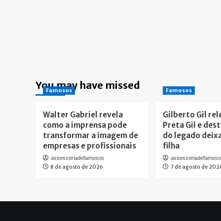
You may have missed
Famosos
Famosos
Walter Gabriel revela
Gilberto Gil re
como a imprensa pode
Preta Gil e des
transformar a imagem de
do legado deix
empresas e profissionais
filha
assessoriadefamosos
assessoriadefamos
8 de agosto de 2026
7 de agosto de 202