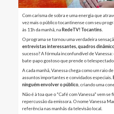
Com carisma de sobra e uma energia que atrave
vez mais o público tocantinense com seu pro
às 11h da manhã, na
RedeTV! Tocantins
.
O programa se tornou uma verdadeira sensaçã
entrevistas interessantes, quadros dinâmicos
sucesso? A fórmula inconfundível de Vanessa:
bate-papo gostoso que prende o telespectador 
A cada manhã, Vanessa chega como um raio de s
assuntos importantes e convidados especiais.
ninguém envolver o público
, criando uma con
Não é à toa que o “Café com Vanessa” vem se 
repercussão da emissora. O nome Vanessa Mart
referência nas manhãs da televisão local.