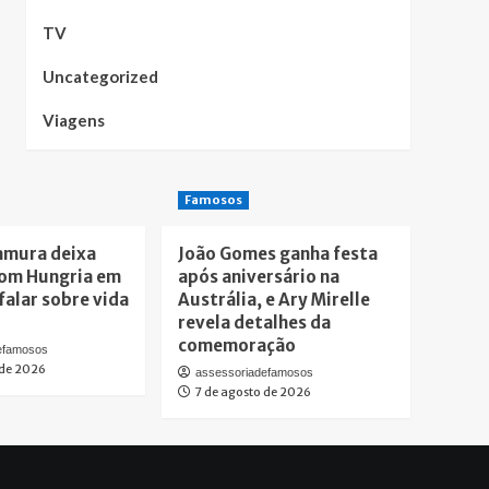
TV
Uncategorized
Viagens
Famosos
amura deixa
João Gomes ganha festa
om Hungria em
após aniversário na
falar sobre vida
Austrália, e Ary Mirelle
revela detalhes da
comemoração
efamosos
 de 2026
assessoriadefamosos
7 de agosto de 2026