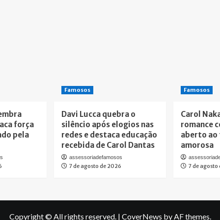
Famosos
Famosos
lembra
Davi Lucca quebra o
Carol Nak
taca força
silêncio após elogios nas
romance c
ado pela
redes e destaca educação
aberto ao 
recebida de Carol Dantas
amorosa
os
assessoriadefamosos
assessoriad
6
7 de agosto de 2026
7 de agosto
Copyright © All rights reserved.
|
CoverNews
by AF themes.