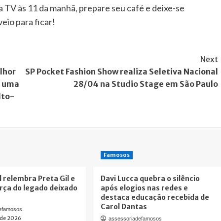
e a TV às 11 da manhã, prepare seu café e deixe-se
io para ficar!
Next
lhor
SP Pocket Fashion Show realiza Seletiva Nacional
: uma
28/04 na Studio Stage em São Paulo
lto-
Famosos
l relembra Preta Gil e
Davi Lucca quebra o silêncio
rça do legado deixado
após elogios nas redes e
destaca educação recebida de
Carol Dantas
defamosos
 de 2026
assessoriadefamosos