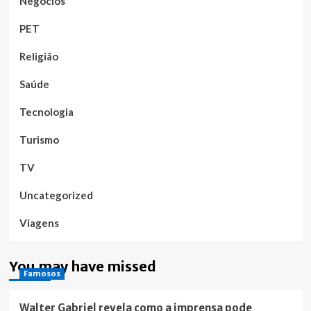
Negócios
PET
Religião
Saúde
Tecnologia
Turismo
TV
Uncategorized
Viagens
You may have missed
Famosos
Walter Gabriel revela como a imprensa pode