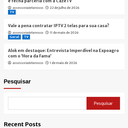
e fecha parceria com a CazéTV
22 de julho de 2026
assessoriadefamosos
TV
Vale a pena contratar IPTV 2 telas para sua casa?
11 de maio de 2026
assessoriadefamosos
Geral
TV
Alok em destaque: Entrevista Imperdível na Expoagro
com o ‘Hora da Fama’
1 de maio de 2026
assessoriadefamosos
Pesquisar
Pesquisar
Recent Posts