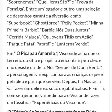
“Sobrenomes”, “Que Horas São?” e “Prova da
Formiga”. Entre um jogador e outro, uma seleção
de desenhos garante a diversão, como
“Superbook”, “Ghostforce”, “Polly Pocket”, “Minha
Primeira Barbie”, “Barbie Nós Duas Juntas”,
“Corrida Maluca”, “Os Jovens Titãs em Ação”,
“Parque Patati Patatá” e “Lanterna Verde”.
Em “
O Picapau Amarelo
”, Visconde acha que o
terreno do sítio é propício a encontrar petróleo e
não desiste da ideia. Nos “Serões de Dona Benta”,
a personagem vai explicar para as crianças o que é
petróleo e para que servem. Depois, tia Nastácia
vai fazer um delicioso suco de jabuticabas. E Emília,
com seu jeitinho, vai pedir para o Visconde fazer
um fóssil nas “Experiências do Visconde”.
O “Sábado Animado” é apresentado por Silvia