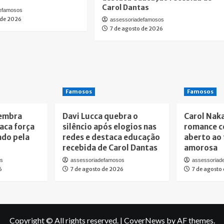
Carol Dantas
defamosos
 de 2026
assessoriadefamosos
7 de agosto de 2026
Famosos
Famosos
lembra
Davi Lucca quebra o
Carol Nak
taca força
silêncio após elogios nas
romance c
ado pela
redes e destaca educação
aberto ao 
recebida de Carol Dantas
amorosa
os
assessoriadefamosos
assessoriad
6
7 de agosto de 2026
7 de agosto
Copyright © All rights reserved.
|
CoverNews
by AF themes.