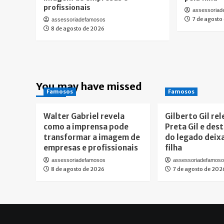
profissionais
assessoria
7 de agosto
assessoriadefamosos
8 de agosto de 2026
You may have missed
Famosos
Famosos
Walter Gabriel revela
Gilberto Gil re
como a imprensa pode
Preta Gil e des
transformar a imagem de
do legado deix
empresas e profissionais
filha
assessoriadefamosos
assessoriadefamos
8 de agosto de 2026
7 de agosto de 202