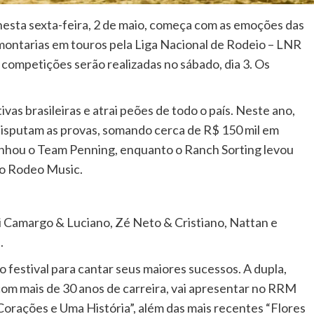
nesta sexta-feira, 2 de maio, começa com as emoções das
 montarias em touros pela Liga Nacional de Rodeio – LNR
 competições serão realizadas no sábado, dia 3. Os
vas brasileiras e atrai peões de todo o país. Neste ano,
disputam as provas, somando cerca de R$ 150 mil em
anhou o Team Penning, enquanto o Ranch Sorting levou
ão Rodeo Music.
i Camargo & Luciano, Zé Neto & Cristiano, Nattan e
.
 festival para cantar seus maiores sucessos. A dupla,
 com mais de 30 anos de carreira, vai apresentar no RRM
Corações e Uma História”, além das mais recentes “Flores