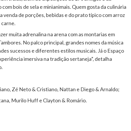
o com bois de sela e minianimais. Quem gosta da culinária
a venda de porções, bebidas e do prato típico com arroz
 carne.
razer muita adrenalina na arena com as montarias em
 Tambores. No palco principal, grandes nomes da música
ndes sucessos e diferentes estilos musicais. Já o Espaço
xperiência imersiva na tradição sertaneja”, detalha
o.
ano, Zé Neto & Cristiano, Nattan e Diego & Arnaldo;
ana, Murilo Huff e Clayton & Romário.