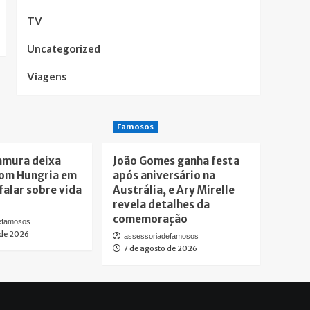
TV
Uncategorized
Viagens
Famosos
amura deixa
João Gomes ganha festa
om Hungria em
após aniversário na
falar sobre vida
Austrália, e Ary Mirelle
revela detalhes da
comemoração
efamosos
 de 2026
assessoriadefamosos
7 de agosto de 2026