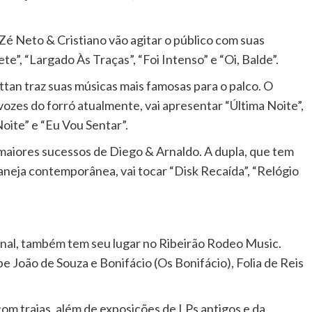
Zé Neto & Cristiano vão agitar o público com suas
”, “Largado Às Traças”, “Foi Intenso” e “Oi, Balde”.
tan traz suas músicas mais famosas para o palco. O
vozes do forró atualmente, vai apresentar “Última Noite”,
oite” e “Eu Vou Sentar”.
maiores sucessos de Diego & Arnaldo. A dupla, que tem
aneja contemporânea, vai tocar “Disk Recaída”, “Relógio
cional, também tem seu lugar no Ribeirão Rodeo Music.
e João de Souza e Bonifácio (Os Bonifácio), Folia de Reis
om traias, além de exposições de LPs antigos e da