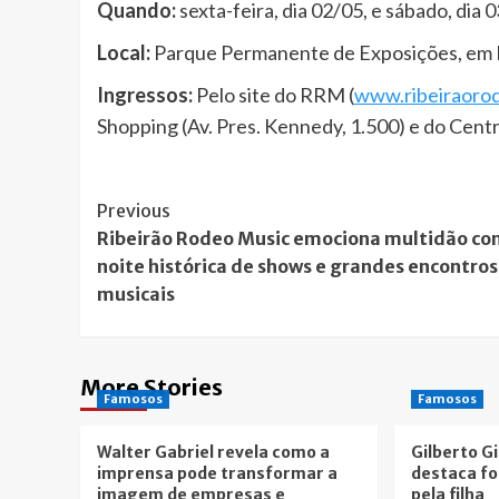
Quando:
sexta-feira, dia 02/05, e sábado, dia 
Local:
Parque Permanente de Exposições, em 
Ingressos:
Pelo site do RRM (
www.ribeiraoro
Shopping (Av. Pres. Kennedy, 1.500) e do Centr
Post
Previous
Ribeirão Rodeo Music emociona multidão c
Navigation
noite histórica de shows e grandes encontros
musicais
More Stories
Famosos
Famosos
Walter Gabriel revela como a
Gilberto Gi
imprensa pode transformar a
destaca fo
imagem de empresas e
pela filha