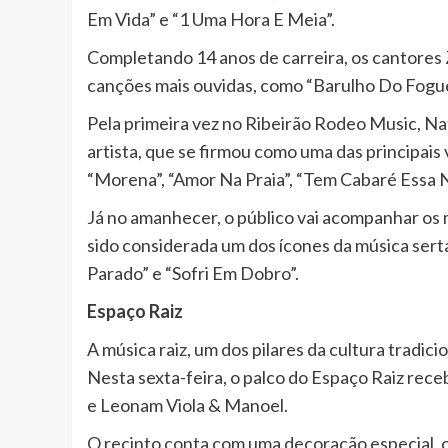
Em Vida” e “1 Uma Hora E Meia”.
Completando 14 anos de carreira, os cantores 
canções mais ouvidas, como “Barulho Do Foguete
Pela primeira vez no Ribeirão Rodeo Music, Nat
artista, que se firmou como uma das principais 
“Morena”, “Amor Na Praia”, “Tem Cabaré Essa N
Já no amanhecer, o público vai acompanhar os 
sido considerada um dos ícones da música sert
Parado” e “Sofri Em Dobro”.
Espaço Raiz
A música raiz, um dos pilares da cultura tradi
Nesta sexta-feira, o palco do Espaço Raiz receb
e Leonam Viola & Manoel.
O recinto conta com uma decoração especial, c