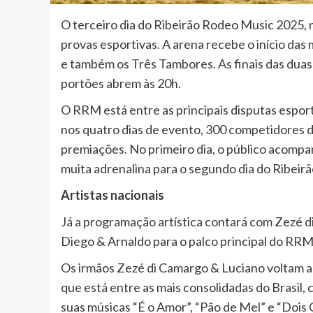
O terceiro dia do Ribeirão Rodeo Music 2025, 
provas esportivas. A arena recebe o início das
e também os Três Tambores. As finais das duas
portões abrem às 20h.
O RRM está entre as principais disputas esporti
nos quatro dias de evento, 300 competidores 
premiações. No primeiro dia, o público acomp
muita adrenalina para o segundo dia do Ribeir
Artistas nacionais
Já a programação artística contará com Zezé d
Diego & Arnaldo para o palco principal do RRM
Os irmãos Zezé di Camargo & Luciano voltam ao
que está entre as mais consolidadas do Brasil,
suas músicas “É o Amor”, “Pão de Mel” e “Dois 