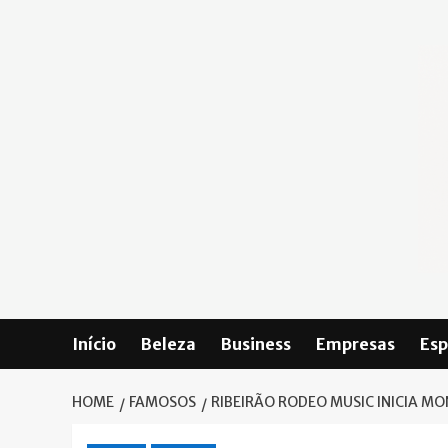
Skip
to
content
Início
Beleza
Business
Empresas
Esp
HOME
FAMOSOS
RIBEIRÃO RODEO MUSIC INICIA MO