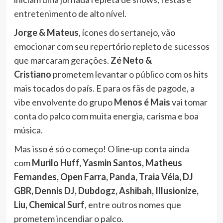
entretenimento de alto nível.
Jorge & Mateus
, ícones do sertanejo, vão
emocionar com seu repertório repleto de sucessos
que marcaram gerações.
Zé Neto &
Cristiano
prometem levantar o público com os hits
mais tocados do país. E para os fãs de pagode, a
vibe envolvente do grupo
Menos é Mais
vai tomar
conta do palco com muita energia, carisma e boa
música.
Mas isso é só o começo! O line-up conta ainda
com
Murilo Huff, Yasmin Santos, Matheus
Fernandes, Open Farra, Panda, Traia Véia, DJ
GBR, Dennis DJ, Dubdogz, Ashibah, Illusionize,
Liu, Chemical Surf
, entre outros nomes que
prometem incendiar o palco.