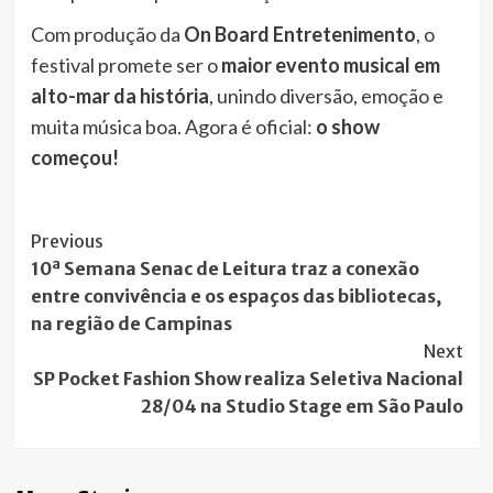
Com produção da
On Board Entretenimento
, o
festival promete ser o
maior evento musical em
alto-mar da história
, unindo diversão, emoção e
muita música boa. Agora é oficial:
o show
começou!
Post
Previous
10ª Semana Senac de Leitura traz a conexão
Navigation
entre convivência e os espaços das bibliotecas,
na região de Campinas
Next
SP Pocket Fashion Show realiza Seletiva Nacional
28/04 na Studio Stage em São Paulo