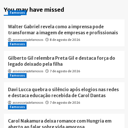
You may have missed
Famosos
Walter Gabriel revela como a imprensa pode
transformar a imagem de empresas e profissionais
8 de agosto de 2026
assessoriadefamosos
Famosos
Gilberto Gil relembra Preta Gil e destaca força do
legado deixado pela filha
7 de agosto de 2026
assessoriadefamosos
Famosos
Davi Lucca quebra o silêncio após elogios nas redes
e destaca educação recebida de Carol Dantas
7 de agosto de 2026
assessoriadefamosos
Famosos
Carol Nakamura deixa romance com Hungria em
aberto ao falar sobre vida amorosa