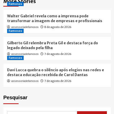
More Stories
Famosos
Walter Gabriel revela como a imprensa pode
transformar a imagem de empresas e profissionais
8 de agosto de 2026
assessoriadefamosos
Famosos
Gilberto Gil relembra Preta Gil e destaca força do
legado deixado pela filha
7 de agosto de 2026
assessoriadefamosos
Famosos
Davi Lucca quebra o silêncio após elogios nas redes e
destaca educação recebida de Carol Dantas
7 de agosto de 2026
assessoriadefamosos
Pesquisar