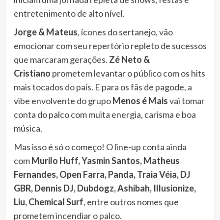
entretenimento de alto nível.
Jorge & Mateus
, ícones do sertanejo, vão
emocionar com seu repertório repleto de sucessos
que marcaram gerações.
Zé Neto &
Cristiano
prometem levantar o público com os hits
mais tocados do país. E para os fãs de pagode, a
vibe envolvente do grupo
Menos é Mais
vai tomar
conta do palco com muita energia, carisma e boa
música.
Mas isso é só o começo! O line-up conta ainda
com
Murilo Huff, Yasmin Santos, Matheus
Fernandes, Open Farra, Panda, Traia Véia, DJ
GBR, Dennis DJ, Dubdogz, Ashibah, Illusionize,
Liu, Chemical Surf
, entre outros nomes que
prometem incendiar o palco.