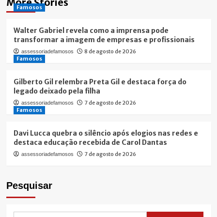
More Stories
Famosos
Walter Gabriel revela como a imprensa pode
transformar a imagem de empresas e profissionais
8 de agosto de 2026
assessoriadefamosos
Famosos
Gilberto Gil relembra Preta Gil e destaca força do
legado deixado pela filha
7 de agosto de 2026
assessoriadefamosos
Famosos
Davi Lucca quebra o silêncio após elogios nas redes e
destaca educação recebida de Carol Dantas
7 de agosto de 2026
assessoriadefamosos
Pesquisar