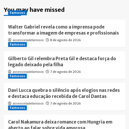
You may have missed
Famosos
Walter Gabriel revela como a imprensa pode
transformar a imagem de empresas e profissionais
8 de agosto de 2026
assessoriadefamosos
Famosos
Gilberto Gil relembra Preta Gil e destaca força do
legado deixado pela filha
7 de agosto de 2026
assessoriadefamosos
Famosos
Davi Lucca quebra o silêncio após elogios nas redes
e destaca educação recebida de Carol Dantas
7 de agosto de 2026
assessoriadefamosos
Famosos
Carol Nakamura deixa romance com Hungria em
aberto ao falar sobre vida amorosa