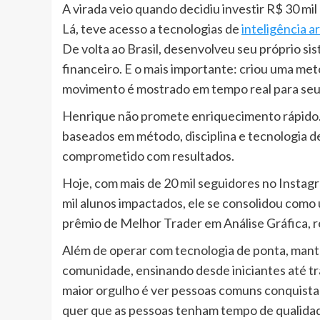
A virada veio quando decidiu investir R$ 30 mi
Lá, teve acesso a tecnologias de
inteligência art
De volta ao Brasil, desenvolveu seu próprio s
financeiro. E o mais importante: criou uma me
movimento é mostrado em tempo real para seu
Henrique não promete enriquecimento rápido. 
baseados em método, disciplina e tecnologia d
comprometido com resultados.
Hoje, com mais de 20 mil seguidores no Instagr
mil alunos impactados, ele se consolidou como 
prêmio de Melhor Trader em Análise Gráfica, 
Além de operar com tecnologia de ponta, mant
comunidade, ensinando desde iniciantes até t
maior orgulho é ver pessoas comuns conquista
quer que as pessoas tenham tempo de qualidade