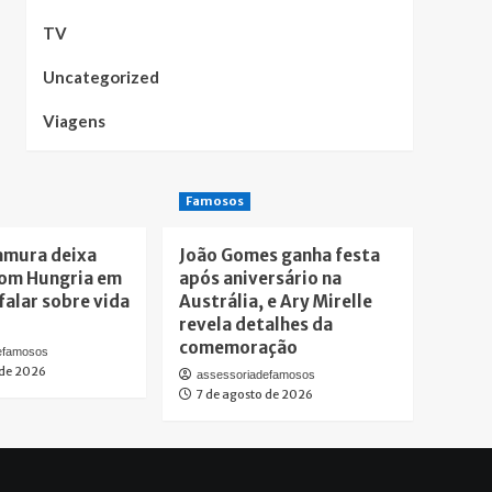
TV
Uncategorized
Viagens
Famosos
amura deixa
João Gomes ganha festa
om Hungria em
após aniversário na
falar sobre vida
Austrália, e Ary Mirelle
revela detalhes da
comemoração
efamosos
 de 2026
assessoriadefamosos
7 de agosto de 2026