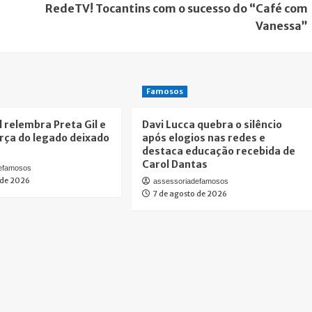
RedeTV! Tocantins com o sucesso do “Café com
Vanessa”
Famosos
l relembra Preta Gil e
Davi Lucca quebra o silêncio
rça do legado deixado
após elogios nas redes e
destaca educação recebida de
Carol Dantas
defamosos
 de 2026
assessoriadefamosos
7 de agosto de 2026