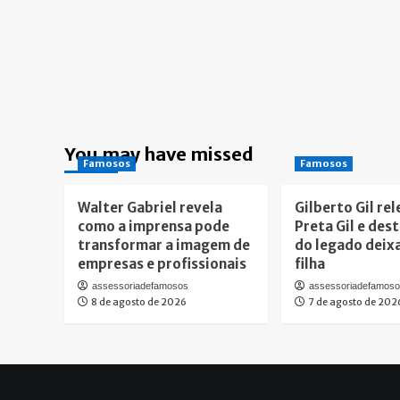
You may have missed
Famosos
Famosos
Walter Gabriel revela
Gilberto Gil re
como a imprensa pode
Preta Gil e des
transformar a imagem de
do legado deix
empresas e profissionais
filha
assessoriadefamosos
assessoriadefamos
8 de agosto de 2026
7 de agosto de 202