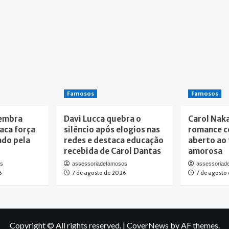
Famosos
Famosos
lembra
Davi Lucca quebra o
Carol Nak
taca força
silêncio após elogios nas
romance c
ado pela
redes e destaca educação
aberto ao 
recebida de Carol Dantas
amorosa
os
assessoriadefamosos
assessoriad
6
7 de agosto de 2026
7 de agosto
Copyright © All rights reserved.
|
CoverNews
by AF themes.