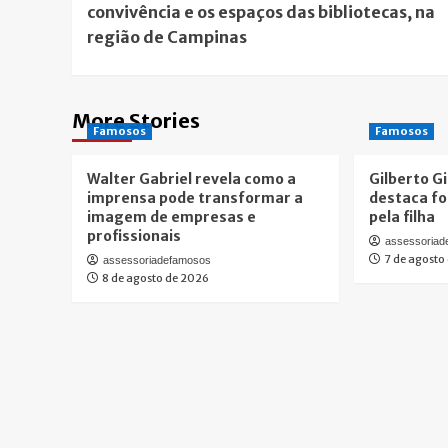
convivência e os espaços das bibliotecas, na
região de Campinas
More Stories
Famosos
Famosos
Walter Gabriel revela como a
Gilberto Gi
imprensa pode transformar a
destaca fo
imagem de empresas e
pela filha
profissionais
assessoria
7 de agosto
assessoriadefamosos
8 de agosto de 2026