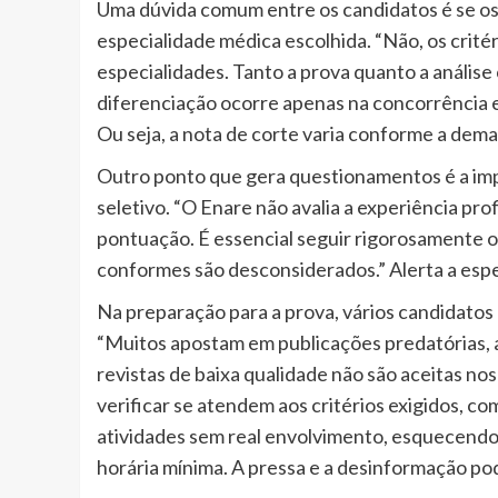
Uma dúvida comum entre os candidatos é se os 
especialidade médica escolhida. “Não, os crité
especialidades. Tanto a prova quanto a anális
diferenciação ocorre apenas na concorrência e
Ou seja, a nota de corte varia conforme a dema
Outro ponto que gera questionamentos é a imp
seletivo. “O Enare não avalia a experiência prof
pontuação. É essencial seguir rigorosamente os
conformes são desconsiderados.” Alerta a espec
Na preparação para a prova, vários candidat
“Muitos apostam em publicações predatórias, 
revistas de baixa qualidade não são aceitas n
verificar se atendem aos critérios exigidos, c
atividades sem real envolvimento, esquecendo
horária mínima. A pressa e a desinformação po