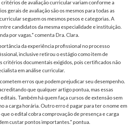
critérios de avaliação curricular variam conforme a
rios gerais de avaliação são os mesmos para todas as
e curricular seguem os mesmos pesos e categorias. A
ntre candidatos da mesma especialidade e instituição.
nda por vagas.” comenta Dra. Clara.
ortância da experiência profissional no processo
issional, inclusive retirou o estágio como item de
 critérios documentais exigidos, pois certificados não
ialista em análise curricular.
os cometem erros que podem prejudicar seu desempenho.
acreditando que qualquer artigo pontua, mas essas
os editais. Também há quem faça cursos de extensão sem
omo a carga horária. Outro erro é pagar para ter o nome em
 que o edital cobra comprovação de presença e carga
dem custar pontos importantes.” pontua.