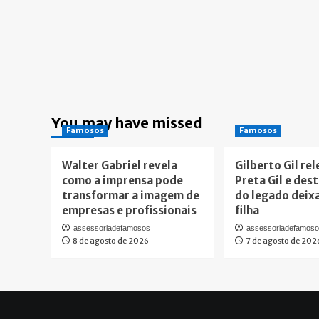
You may have missed
Famosos
Famosos
Walter Gabriel revela
Gilberto Gil re
como a imprensa pode
Preta Gil e des
transformar a imagem de
do legado deix
empresas e profissionais
filha
assessoriadefamosos
assessoriadefamos
8 de agosto de 2026
7 de agosto de 202