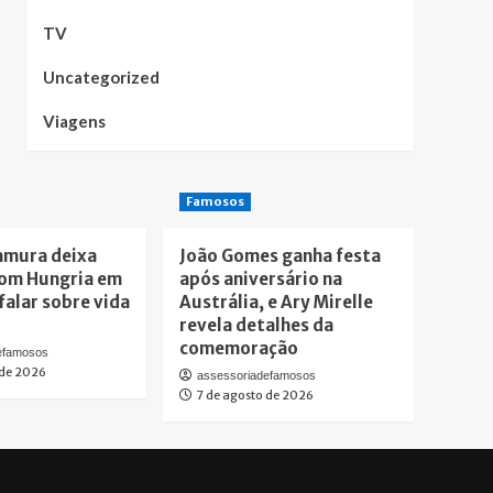
TV
Uncategorized
Viagens
Famosos
amura deixa
João Gomes ganha festa
om Hungria em
após aniversário na
falar sobre vida
Austrália, e Ary Mirelle
revela detalhes da
comemoração
efamosos
 de 2026
assessoriadefamosos
7 de agosto de 2026