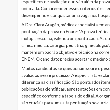
específicos de avaliação que vão além da prova t
unificada. Compreender esses critérios é esse
desempenho e conquistar uma vaga nos hospita
A Dra. Clara Aragão, médica especialista em aná
pontuação da prova do Enare: “A prova teórica 
múltipla escolha, valendo um ponto cada. As qu
clínica médica, cirurgia, pediatria, ginecologi
mantém um padrão objetivo e técnico na correç
ENEM. O candidato precisa acertar o máximo po
Muitos candidatos se questionam sobre o peso do
avaliados nesse processo. A especialista esclar
diferença na classificação. São pontuados itens
publicações científicas, apresentações em co
específico conforme a tabela do edital. A orga
são cruciais para uma alta pontuação no currícu