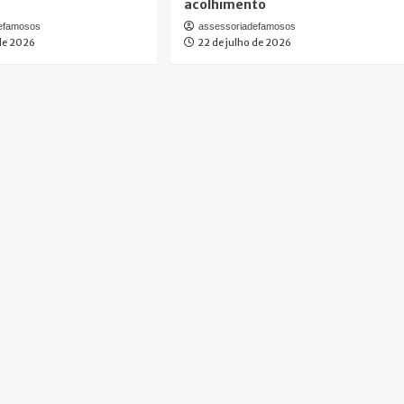
acolhimento
defamosos
assessoriadefamosos
 de 2026
22 de julho de 2026