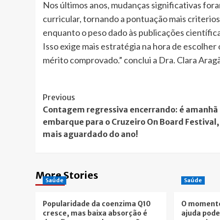
Nos últimos anos, mudanças significativas for
curricular, tornando a pontuação mais criterios
enquanto o peso dado às publicações científi
Isso exige mais estratégia na hora de escolher 
mérito comprovado.” conclui a Dra. Clara Arag
Post
Previous
Contagem regressiva encerrando: é amanhã
Navigation
embarque para o Cruzeiro On Board Festival,
mais aguardado do ano!
More Stories
Saúde
Saúde
Popularidade da coenzima Q10
O momento
cresce, mas baixa absorção é
ajuda pod