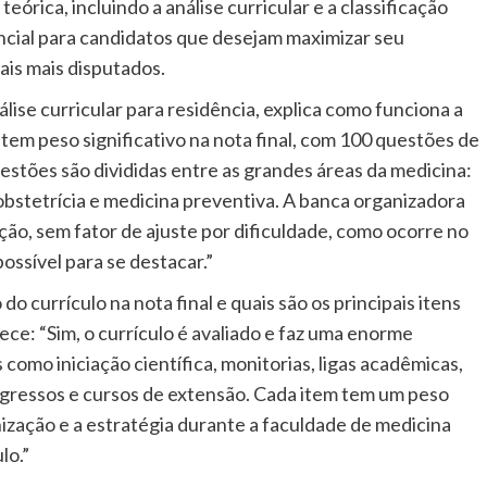
eórica, incluindo a análise curricular e a classificação
ncial para candidatos que desejam maximizar seu
is mais disputados.
lise curricular para residência, explica como funciona a
tem peso significativo na nota final, com 100 questões de
estões são divididas entre as grandes áreas da medicina:
a/obstetrícia e medicina preventiva. A banca organizadora
ão, sem fator de ajuste por dificuldade, como ocorre no
ssível para se destacar.”
 currículo na nota final e quais são os principais itens
ece: “Sim, o currículo é avaliado e faz uma enorme
 como iniciação científica, monitorias, ligas acadêmicas,
ngressos e cursos de extensão. Cada item tem um peso
nização e a estratégia durante a faculdade de medicina
lo.”