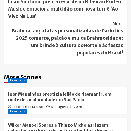
Luan Santana quebra recorde no Ribeirão Rodeo
Navigation
Music e emociona multidão com nova turnê ‘Ao
Vivo Na Lua’
Next
Brahma lança latas personalizadas de Parintins
2025 comarte, paixão e muita Brahmosidade:
um brinde à cultura doNorte e às festas
populares do Brasil!
More Stories
Famosos
Igor Magalhães prestigia leilão de Neymar Jr. em
noite de solidariedade em São Paulo
6 de agosto de 2026
assessoriadefamosos
Famosos
Wilker Manoel Soares e Thiago Michelasi fazem
cobertura exclusiva do Leilão do Instituto Neymar