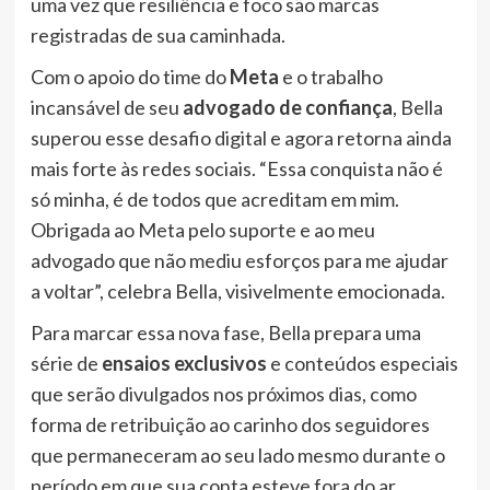
uma vez que resiliência e foco são marcas
registradas de sua caminhada.
Com o apoio do time do
Meta
e o trabalho
incansável de seu
advogado de confiança
, Bella
superou esse desafio digital e agora retorna ainda
mais forte às redes sociais. “Essa conquista não é
só minha, é de todos que acreditam em mim.
Obrigada ao Meta pelo suporte e ao meu
advogado que não mediu esforços para me ajudar
a voltar”, celebra Bella, visivelmente emocionada.
Para marcar essa nova fase, Bella prepara uma
série de
ensaios exclusivos
e conteúdos especiais
que serão divulgados nos próximos dias, como
forma de retribuição ao carinho dos seguidores
que permaneceram ao seu lado mesmo durante o
período em que sua conta esteve fora do ar.