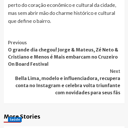
perto do coração econômico e cultural da cidade,
mas sem abrir mão do charme histórico e cultural
que define o bairro.
Post
Previous
O grande dia chegou! Jorge & Mateus, Zé Neto &
Navigation
Cristiano e Menos é Mais embarcam no Cruzeiro
On Board Festival
Next
Bella Lima, modelo e influenciadora, recupera
conta no Instagram e celebra volta triunfante
com novidades para seus fãs
More Stories
Saúde