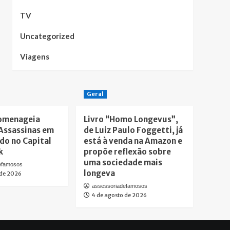
TV
Uncategorized
Viagens
Geral
omenageia
Livro “Homo Longevus”,
ssassinas em
de Luiz Paulo Foggetti, já
do no Capital
está à venda na Amazon e
k
propõe reflexão sobre
uma sociedade mais
efamosos
longeva
 de 2026
assessoriadefamosos
4 de agosto de 2026