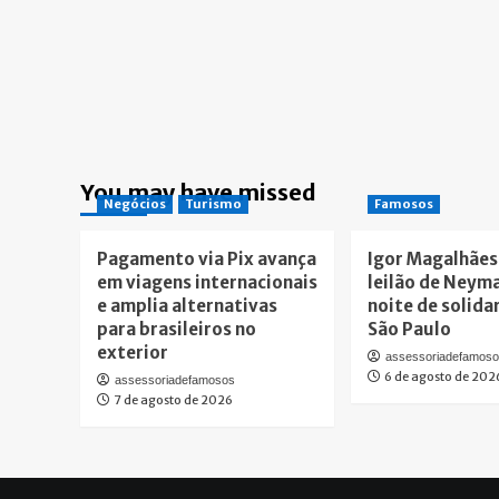
You may have missed
Negócios
Turismo
Famosos
Pagamento via Pix avança
Igor Magalhães
em viagens internacionais
leilão de Neyma
e amplia alternativas
noite de solid
para brasileiros no
São Paulo
exterior
assessoriadefamos
6 de agosto de 202
assessoriadefamosos
7 de agosto de 2026