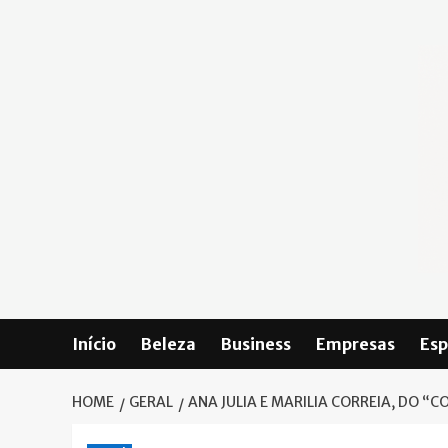
Skip
to
content
Início
Beleza
Business
Empresas
Esp
HOME
GERAL
ANA JULIA E MARILIA CORREIA, DO 