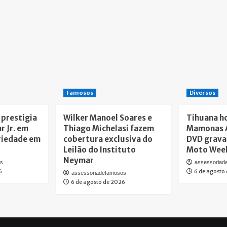
Famosos
Diversos
 prestigia
Wilker Manoel Soares e
Tihuana h
r Jr. em
Thiago Michelasi fazem
Mamonas A
ariedade em
cobertura exclusiva do
DVD grava
Leilão do Instituto
Moto Wee
Neymar
os
assessoriad
6
6 de agosto
assessoriadefamosos
6 de agosto de 2026