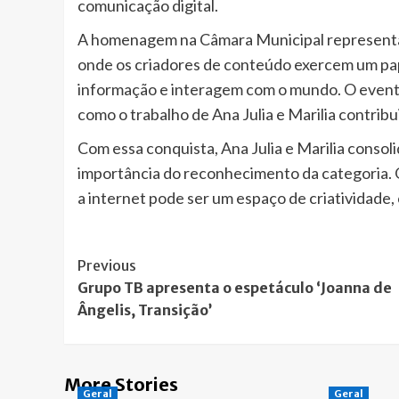
comunicação digital.
A homenagem na Câmara Municipal representa
onde os criadores de conteúdo exercem um pa
informação e interagem com o mundo. O evento v
como o trabalho de Ana Julia e Marilia contribui 
Com essa conquista, Ana Julia e Marilia consol
importância do reconhecimento da categoria.
a internet pode ser um espaço de criatividade,
Post
Previous
Grupo TB apresenta o espetáculo ‘Joanna de
Navigation
Ângelis, Transição’
More Stories
Geral
Geral