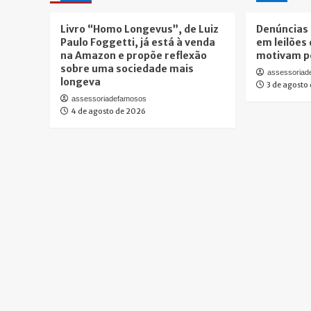
Livro “Homo Longevus”, de Luiz
Denúncias 
Paulo Foggetti, já está à venda
em leilões 
na Amazon e propõe reflexão
motivam pe
sobre uma sociedade mais
assessoria
longeva
3 de agosto
assessoriadefamosos
4 de agosto de 2026