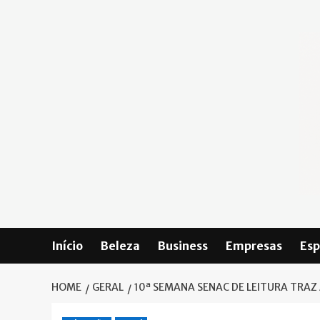
Skip
to
content
Início
Beleza
Business
Empresas
Esp
HOME
GERAL
10ª SEMANA SENAC DE LEITURA TRAZ