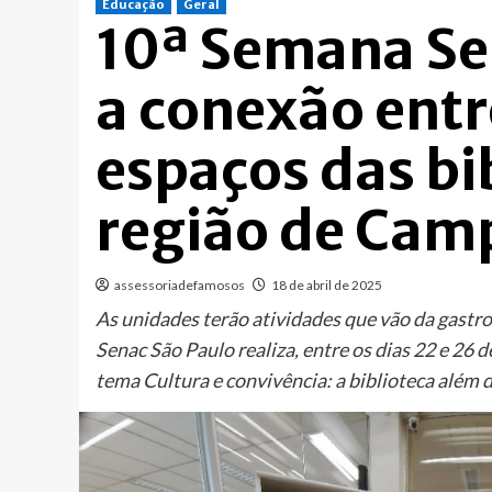
Educação
Geral
10ª Semana Sen
a conexão entr
espaços das bi
região de Cam
assessoriadefamosos
18 de abril de 2025
As unidades terão atividades que vão da gastro
Senac São Paulo realiza, entre os dias 22 e 26 
tema Cultura e convivência: a biblioteca além d