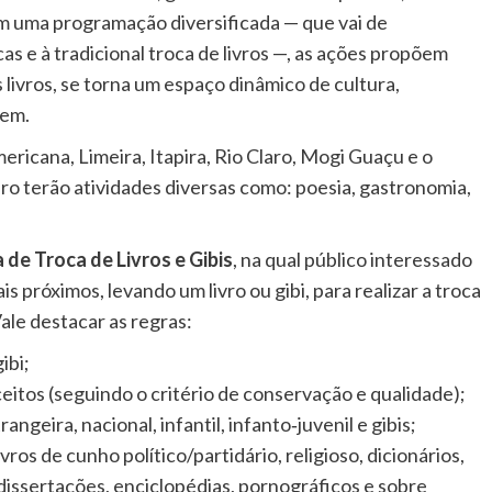
m uma programação diversificada — que vai de
as e à tradicional troca de livros —, as ações propõem
 livros, se torna um espaço dinâmico de cultura,
gem.
ricana, Limeira, Itapira, Rio Claro, Mogi Guaçu e o
ro terão atividades diversas como: poesia, gastronomia,
a de Troca de Livros e Gibis
, na qual público interessado
s próximos, levando um livro ou gibi, para realizar a troca
Vale destacar as regras:
ibi;
ceitos (seguindo o critério de conservação e qualidade);
angeira, nacional, infantil, infanto‐juvenil e gibis;
vros de cunho político/partidário, religioso, dicionários,
 dissertações, enciclopédias, pornográficos e sobre