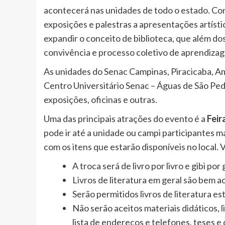
acontecerá nas unidades de todo o estado. Co
exposições e palestras a apresentações artístic
expandir o conceito de biblioteca, que além dos
convivência e processo coletivo de aprendiza
As unidades do Senac Campinas, Piracicaba, Ame
Centro Universitário Senac – Águas de São Ped
exposições, oficinas e outras.
Uma das principais atrações do evento é a
Feir
pode ir até a unidade ou campi participantes mai
com os itens que estarão disponíveis no local. 
A troca será de livro por livro e gibi por g
Livros de literatura em geral são bem a
Serão permitidos livros de literatura estr
Não serão aceitos materiais didáticos, li
lista de endereços e telefones, teses e